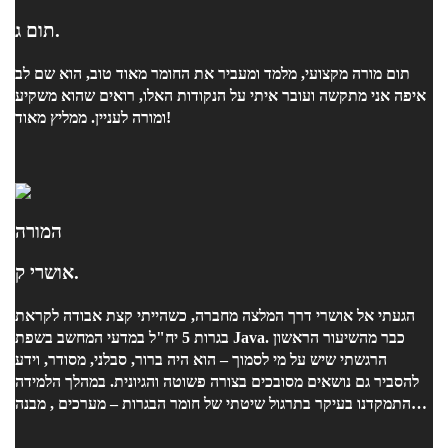
תום ג.
תום מורה מקצועי, מלמד ומעביר את החומר מאוד טוב, הוא שם לב
איפה אני מתקשה ועובר איתי על הנקודות האלו, רואים שהוא משקיע
ומורה לעניין. ממליץ מאוד!
המורה
אושרי ק.
הגעתי אל אושרי דרך המלצה מחברה, כשהייתי קצת אבודה לקראת
בגרות 5 יח"ל במדעי המחשב בשפת Java. כבר מהשיעור הראשון
הרגשתי שיש על מי לסמוך – הוא היה ברור, סבלני, מסודר, וידע
להסביר גם נושאים מסובכים בצורה פשוטה והגיונית. במהלך הלמידה
התמקדנו בעיקר בתרגול שיטתי של חומר הבגרות – מערכים , מבנה
מחלקות, הורשה, ממשק , מבני נתונים נוספים , ועוד – והכול תמיד עם
דגש על הבנת הלוגיקה ולא רק פתרון יבש. היה לי כיף ללמוד איתו,