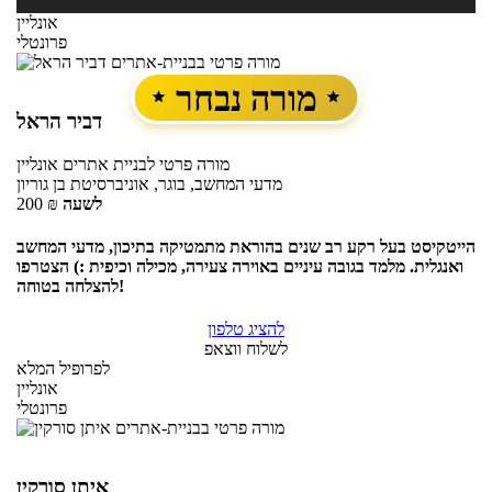
אונליין
פרונטלי
מורה נבחר
דביר הראל
מורה פרטי
לבניית אתרים
אונליין
מדעי המחשב, בוגר, אוניברסיטת בן גוריון
לשעה
₪
200
הייטקיסט בעל רקע רב שנים בהוראת מתמטיקה בתיכון, מדעי המחשב
ואנגלית. מלמד בגובה עיניים באוירה צעירה, מכילה וכיפית :) הצטרפו
להצלחה בטוחה!
להציג טלפון
לשלוח ווצאפ
לפרופיל המלא
אונליין
פרונטלי
איתן סורקין