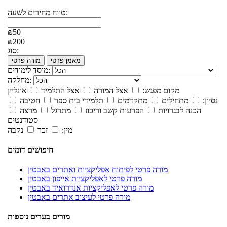
טווח מחירים לשעה:
₪50
₪200
סוג:
מאמן פרטי
מורה פרטי
מוסד לימודים:
מחלקה:
מקום מפגש:
אצל המורה
אצל התלמיד
אונליין
נסיון:
מתחילים
מתקדמים
תלמידי בית ספר
חטיבה
הכנה לבגרויות
הפרעות קשב וריכוז
מתרגל
מרצה
סטודנטים
מין:
זכר
נקבה
חיפושים דומים
מורה פרטי לפיתוח אפליקציות ואתרים באבטין
מורה פרטי לאפליקציות אייפון באבטין
מורה פרטי לאפליקציות אנדרואיד באבטין
מורה פרטי לעיצוב אתרים באבטין
מורים בערים נוספות