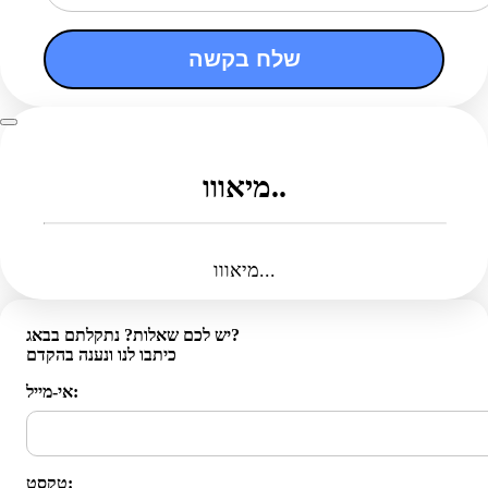
שלח בקשה
מיאווו..
מיאווו...
יש לכם שאלות? נתקלתם בבאג?
כיתבו לנו ונענה בהקדם
אי-מייל:
טקסט: