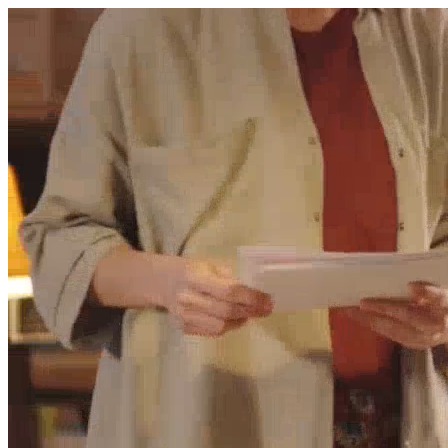
היום לומדים
משהו חדש.
מצאו מורה
הצטרפות מורים פרטיים
שירות לקוחות
על הצוות שלנו :)
משרות פתוחות
התחברות
כל הזכויות שמורות 2026 © Lessoons
חיפוש
המורים הטובים
בישראל, במקום אחד.