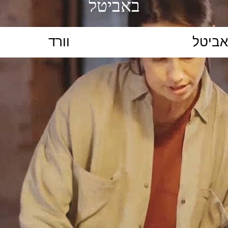
באביטל
הקלידו נושא לימוד...
ללמוד
ללמוד אונליין
פרונטלי
ת קשב וריכוז
השכלה גבוהה
תיכון
יסודי
כל המ
כלי סינון