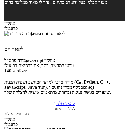
מעוד סבלני ובעל ידע רב בתחום . עזר לי מאוד ממליצה בחום
אונליין
פרונטלי
ליאור הס
אונליין
לjavascript
מורה פרטי
מדעי המחשב, בוגר, אוניברסיטת בר אילן
לשעה
₪
140
מורה פרטי למדעי המחשב ושפות תכנות (C#, Python, C++,
JavaScript, Java ועוד). גםבנוסף מסדי נתונים ו sql
שיעורים בגישה נעימה וברורה, מותאמים אישית להצלחה שלך.
להציג טלפון
לשלוח ווצאפ
לפרופיל המלא
אונליין
פרונטלי