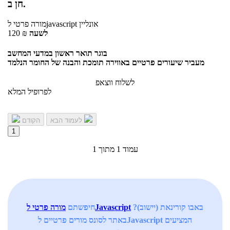
חן ב.
אונליין
לjavascript
מורה פרטי
לשעה
₪
120
בוגר תואר ראשון במדעי המחשב
מעביר שיעורים פרטיים באווירה תומכת והבנה של החומר הנלמד
לשלוח ווצאפ
לפרופיל המלא
לעמוד הבא
הקודם
1
עמוד 1 מתוך 1
באבו קורינאת (יישוב)?
מורה פרטי לJavascript
חיפשתם
באתר לסונס מורים פרטיים לJavascript המציעים