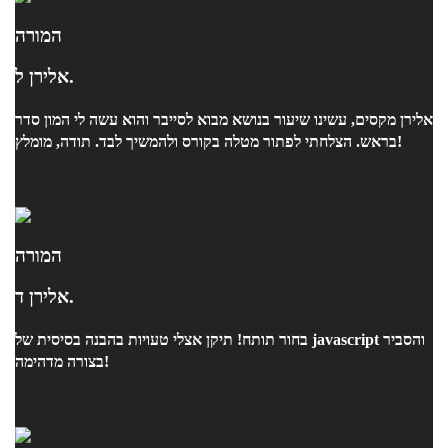
המורה
אלירן ל.
אלירן מקסים, עשינו שיעור בנושא מבוא לסייבר והוא עשה לי המון סדר
בראש. הצלחתי לפתור מטלה בקורס ולהמשיך לבד. תודה, מומלץ!
המורה
אלירן ד.
בחור תותח! תיקן אצלי טעויות בהבנה בסיסית של javascript והסביר
בצורה מדהימה!