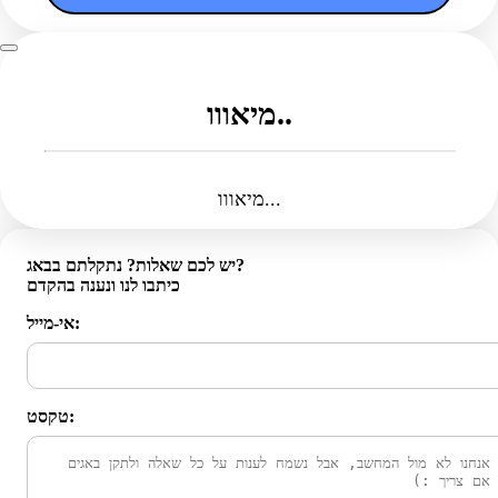
מיאווו..
מיאווו...
יש לכם שאלות? נתקלתם בבאג?
כיתבו לנו ונענה בהקדם
אי-מייל:
טקסט: