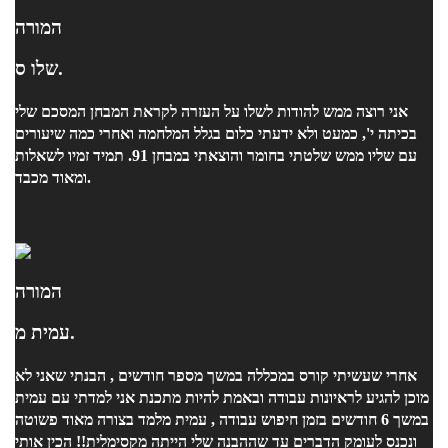
המורה
שלו ס.
אני רוצה ממש להודות לשלו על העזרה לקראת המבחן המסכם שלי
בכיתה י', כמעט ולא ידעתי כלום בגלל המלחמה ואחרי כמה שיעורים
עם שליו ממש שלטתי בחומר והוצאתי במבחן 91. תמיד זמיו לשאלות
ומאוד מכבד.
המורה
עמית מ.
אחרי שעשיתי קורס במכללה במשך מספר חודשים , הבנתי שאני לא
מוכן להגיע לראיונות עבודה ובאמת להיות מתכנת אני למדתי עם עמית
במשך 6 חודשים בזמן חיפוש עבודה , עמית מלמד בצורה מאוד פשוטה
ונכנס לעומק הדברים עד שההבנה שלי הייתה מקסימלית!! הכין אותי