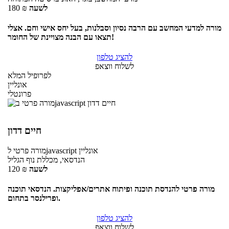
לשעה
₪
180
מורה למדעי המחשב עם הרבה נסיון וסבלנות, בעל יחס אישי וחם. אצלי
תצאו עם הבנה מצויינת של החומר!
להציג טלפון
לשלוח ווצאפ
לפרופיל המלא
אונליין
פרונטלי
חיים דדון
אונליין
לjavascript
מורה פרטי
הנדסאי, מכללת נוף הגליל
לשעה
₪
120
מורה פרטי להנדסת תוכנה ופיתוח אתרים/אפליקצות. הנדסאי תוכנה
ופרילנסר בתחום.
להציג טלפון
לשלוח ווצאפ