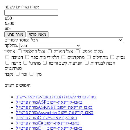
טווח מחירים לשעה:
₪50
₪200
סוג:
מאמן פרטי
מורה פרטי
מוסד לימודים:
מחלקה:
מקום מפגש:
אצל המורה
אצל התלמיד
אונליין
נסיון:
מתחילים
מתקדמים
תלמידי בית ספר
חטיבה
הכנה לבגרויות
הפרעות קשב וריכוז
מתרגל
מרצה
סטודנטים
מין:
זכר
נקבה
חיפושים דומים
מורה פרטי לשפות תכנות באבו-קורינאת-יישוב
מורה פרטי לASP באבו-קורינאת-יישוב
מורה פרטי לASP.NET באבו-קורינאת-יישוב
מורה פרטי לAssembler באבו-קורינאת-יישוב
מורה פרטי לC באבו-קורינאת-יישוב
מורה פרטי לC# באבו-קורינאת-יישוב
מורה פרטי לC++ באבו-קורינאת-יישוב