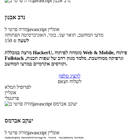
נדב אבנון
אונליין
לjavascript
מורה פרטי
מדעי המחשב, תואר שני, בוגר, האוניברסיטה הפתוחה
לשעה
₪
150
מרצה במכללת HackerU, מומחה לפיתוח Web & Mobile, פיתוח
Fullstack וגרפיקה ממוחשבת. מלמד מגוון רחב של שפות תכנות,
וקורסים אקדמיים במדעי המחשב.
להציג טלפון
לשלוח ווצאפ
לפרופיל המלא
אונליין
פרונטלי
יעקב אברמס
אונליין
לjavascript
מורה פרטי
מדעי המחשב, בוגר, האוניברסיטה הפתוחה