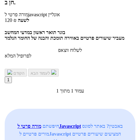
חן ב.
אונליין
לjavascript
מורה פרטי
לשעה
₪
120
בוגר תואר ראשון במדעי המחשב
מעביר שיעורים פרטיים באווירה תומכת והבנה של החומר הנלמד
לשלוח ווצאפ
לפרופיל המלא
לעמוד הבא
הקודם
1
עמוד 1 מתוך 1
באבטין? באתר לסונס
מורה פרטי לJavascript
חיפשתם
מורים פרטיים לJavascript המציעים שיעורים פרטיים