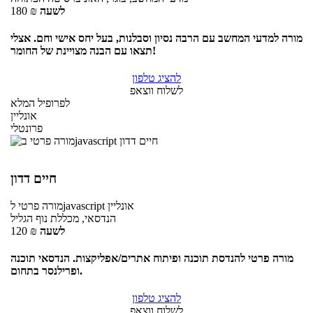
לשעה
₪
180
מורה למדעי המחשב עם הרבה נסיון וסבלנות, בעל יחס אישי וחם. אצלי
תצאו עם הבנה מצויינת של החומר!
להציג טלפון
לשלוח ווצאפ
לפרופיל המלא
אונליין
פרונטלי
חיים דדון
אונליין
לjavascript
מורה פרטי
הנדסאי, מכללת נוף הגליל
לשעה
₪
120
מורה פרטי להנדסת תוכנה ופיתוח אתרים/אפליקצות. הנדסאי תוכנה
ופרילנסר בתחום.
להציג טלפון
לשלוח ווצאפ