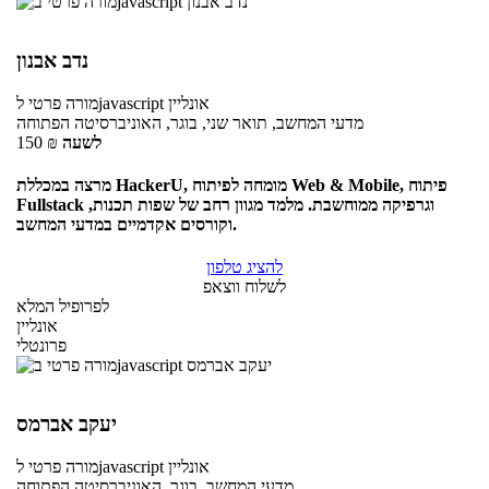
נדב אבנון
אונליין
לjavascript
מורה פרטי
מדעי המחשב, תואר שני, בוגר, האוניברסיטה הפתוחה
לשעה
₪
150
מרצה במכללת HackerU, מומחה לפיתוח Web & Mobile, פיתוח
Fullstack וגרפיקה ממוחשבת. מלמד מגוון רחב של שפות תכנות,
וקורסים אקדמיים במדעי המחשב.
להציג טלפון
לשלוח ווצאפ
לפרופיל המלא
אונליין
פרונטלי
יעקב אברמס
אונליין
לjavascript
מורה פרטי
מדעי המחשב, בוגר, האוניברסיטה הפתוחה