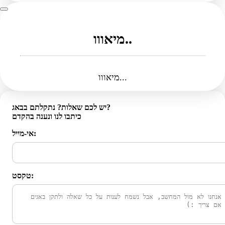
מיאווו..
מיאווו...
יש לכם שאלות? נתקלתם בבאג?
כיתבו לנו ונענה בהקדם
אי-מייל:
טקסט: