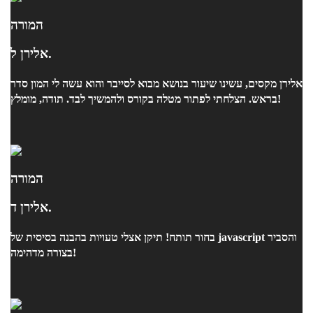
המורה
אלירן ל.
אלירן מקסים, עשינו שיעור בנושא מבוא לסייבר והוא עשה לי המון סדר
בראש. הצלחתי לפתור מטלה בקורס ולהמשיך לבד. תודה, מומלץ!
המורה
אלירן ד.
בחור תותח! תיקן אצלי טעויות בהבנה בסיסית של javascript והסביר
בצורה מדהימה!