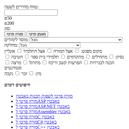
טווח מחירים לשעה:
₪50
₪200
סוג:
מאמן פרטי
מורה פרטי
מוסד לימודים:
מחלקה:
מקום מפגש:
אצל המורה
אצל התלמיד
אונליין
נסיון:
מתחילים
מתקדמים
תלמידי בית ספר
חטיבה
הכנה לבגרויות
הפרעות קשב וריכוז
מתרגל
מרצה
סטודנטים
מין:
זכר
נקבה
חיפושים דומים
מורה פרטי לשפות תכנות באבטין
מורה פרטי לASP באבטין
מורה פרטי לASP.NET באבטין
מורה פרטי לAssembler באבטין
מורה פרטי לC באבטין
מורה פרטי לC# באבטין
מורה פרטי לC++ באבטין