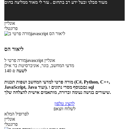
מעוד סבלני ובעל ידע רב בתחום . עזר לי מאוד ממליצה בחום
אונליין
פרונטלי
ליאור הס
אונליין
לjavascript
מורה פרטי
מדעי המחשב, בוגר, אוניברסיטת בר אילן
לשעה
₪
140
מורה פרטי למדעי המחשב ושפות תכנות (C#, Python, C++,
JavaScript, Java ועוד). גםבנוסף מסדי נתונים ו sql
שיעורים בגישה נעימה וברורה, מותאמים אישית להצלחה שלך.
להציג טלפון
לשלוח ווצאפ
לפרופיל המלא
אונליין
פרונטלי